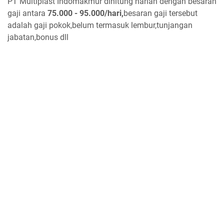
PT Multiplast Indomakmur dihitung harian dengan besaran
gaji antara
75.000 - 95.000/hari,
besaran gaji tersebut
adalah gaji pokok,belum termasuk lembur,tunjangan
jabatan,bonus dll